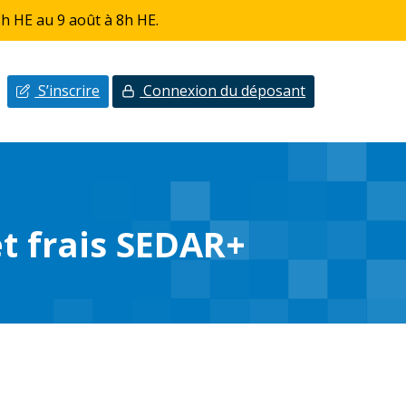
h HE au 9 août à 8h HE.
S’inscrire
Connexion du déposant
et frais SEDAR+