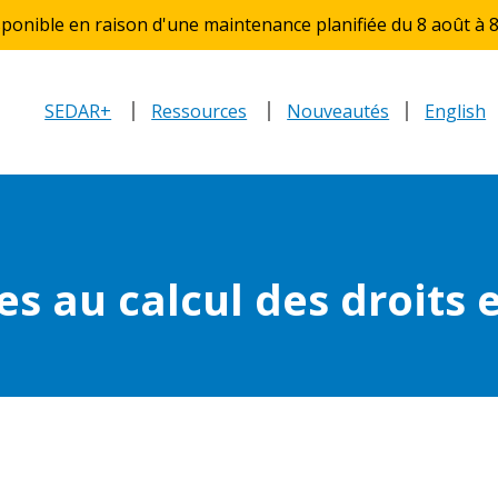
ponible en raison d'une maintenance planifiée du 8 août à 8
SEDAR+
Ressources
Nouveautés
English
es au calcul des droits 