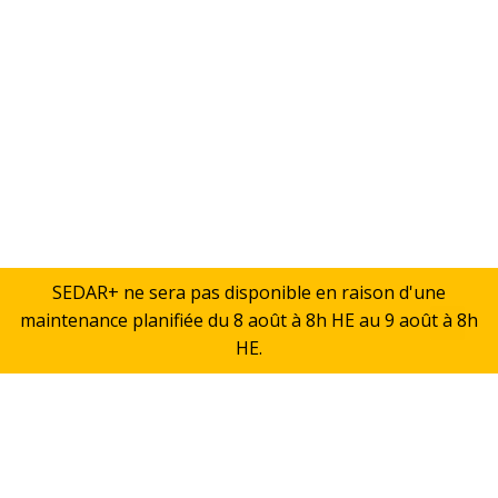
SEDAR+ ne sera pas disponible en raison d'une
maintenance planifiée du 8 août à 8h HE au 9 août à 8h
Retou
HE.
en
haut