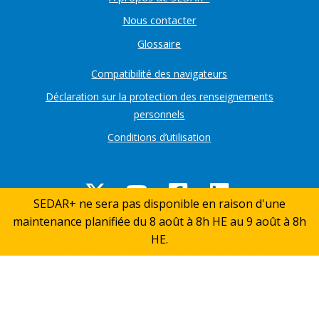
Nous contacter
Glossaire
Compatibilité des navigateurs
Déclaration sur la protection des renseignements
personnels
Conditions d’utilisation
SEDAR+ ne sera pas disponible en raison d'une
maintenance planifiée du 8 août à 8h HE au 9 août à 8h
Retou
HE.
Copyright © 2025 British Columbia Securities
en
Commission, Alberta Securities Commission,
Ontario Securities Commission, Autorités des
haut
marchés financiers. All rights reserved.