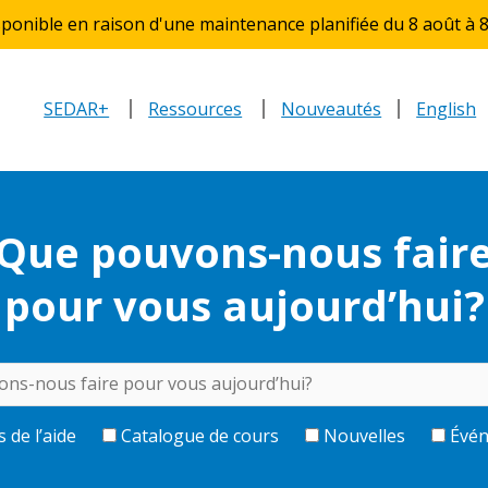
ponible en raison d'une maintenance planifiée du 8 août à 8
SEDAR+
Ressources
Nouveautés
English
Que pouvons-nous fair
pour vous aujourd’hui?
s de l’aide
Catalogue de cours
Nouvelles
Évén