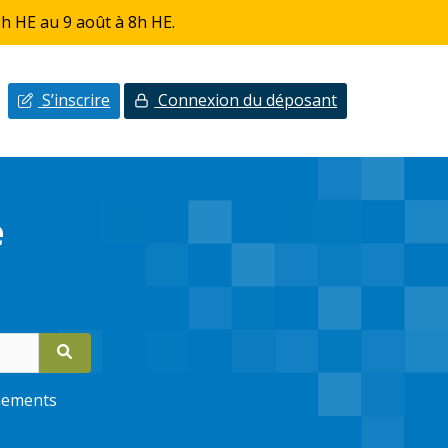
h HE au 9 août à 8h HE.
S’inscrire
Connexion du déposant
e
ements