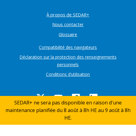
À propos de SEDAR+
Nous contacter
Glossaire
Compatibilité des navigateurs
Déclaration sur la protection des renseignements
personnels
Conditions d’utilisation
SEDAR+ ne sera pas disponible en raison d'une
maintenance planifiée du 8 août à 8h HE au 9 août à 8h
Retou
HE.
Copyright © 2025 British Columbia Securities
en
Commission, Alberta Securities Commission,
Ontario Securities Commission, Autorités des
haut