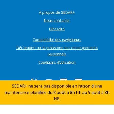
À propos de SEDAR+
Nous contacter
Glossaire
Compatibilité des navigateurs
Déclaration sur la protection des renseignements
personnels
Conditions d’utilisation
SEDAR+ ne sera pas disponible en raison d'une
maintenance planifiée du 8 août à 8h HE au 9 août à 8h
Retou
HE.
Copyright © 2025 British Columbia Securities
en
Commission, Alberta Securities Commission,
Ontario Securities Commission, Autorités des
haut