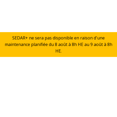
SEDAR+ ne sera pas disponible en raison d'une
maintenance planifiée du 8 août à 8h HE au 9 août à 8h
Retou
HE.
en
haut
À propos de SEDAR+